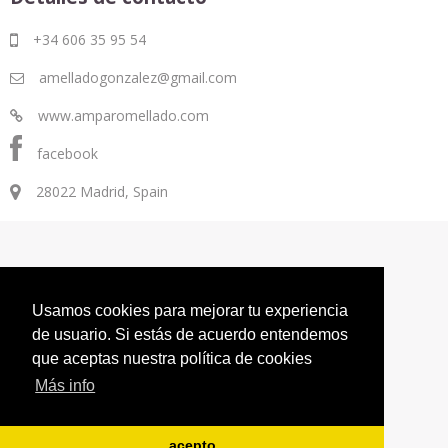
+34 606 35 95 54
amelladogonzalez@gmail.com
www.amparomellado.com
facebook
28022 Madrid, Spain
Usamos cookies para mejorar tu experiencia
Obra
Artista
Contacto
de usuario. Si estás de acuerdo entendemos
que aceptas nuestra política de cookies
© Amparo Mellado 2026. All Rights reserved
Más info
acepto